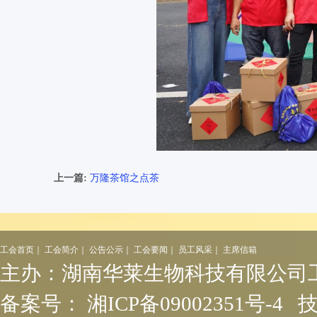
上一篇:
万隆茶馆之点茶
工会首页
｜
工会简介
｜
公告公示
｜
工会要闻
｜
员工风采
｜
主席信箱
主办：
湖南华莱生物科技有限公司
备案号：
湘ICP备09002351号-4
技