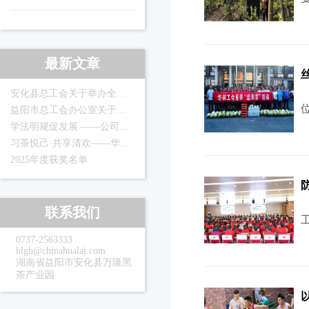
最新文章
安化县总工会关于举办全县职工书法公益培训的通知
益阳市总工会办公室关于转发《关于举办“光影铸史百年留痕”全省职工书画摄影作品展的通知》的通知
学法明规促发展 ——公司工会组织开展直销法规专题普法培训活动
习茶悦己·共享清欢——华莱工会2026年主题职工茶艺培训圆满落幕
2025年度获奖名单
联系我们
0737-2563333
hlgh@chinahualai.com
湖南省益阳市安化县万隆黑
茶产业园